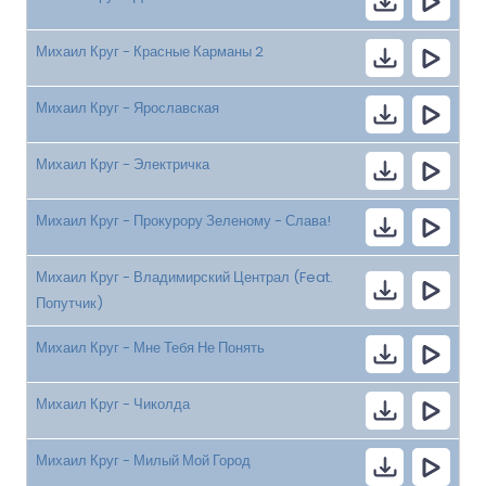
Михаил Круг - Красные Карманы 2
Михаил Круг - Ярославская
Михаил Круг - Электричка
Михаил Круг - Прокурору Зеленому - Слава!
Михаил Круг - Владимирский Централ (Feat.
Попутчик)
Михаил Круг - Мне Тебя Не Понять
Михаил Круг - Чиколда
Михаил Круг - Милый Мой Город