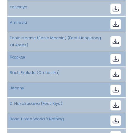
Yalvariyo
Amnesia
Eenie Meenie (Eenie Meenie) (Feat. Hongjoong
Of Ateez)
Коррида
Bach Prelude (Orchestra)
Jeanny
Di Nakakasawa (Feat. Kiyo)
Rose Tinted World ft Nothing