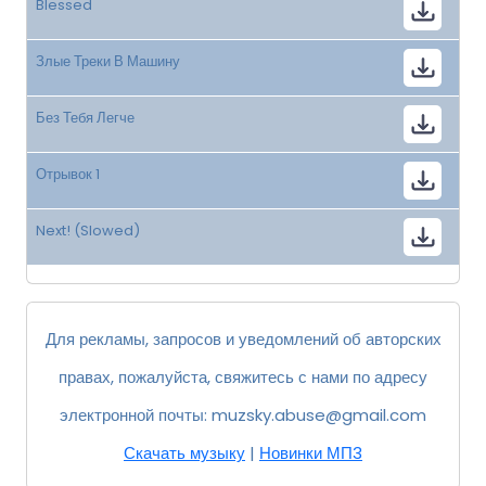
Blessed
Злые Треки В Машину
Без Тебя Легче
Отрывок 1
Next! (Slowed)
Для рекламы, запросов и уведомлений об авторских
правах, пожалуйста, свяжитесь с нами по адресу
электронной почты:
muzsky.abuse@gmail.com
Скачать музыку
|
Новинки МП3