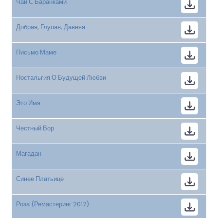
Чай С Баранками
Добрая, Глупая, Давняя
Письмо Маме
Ностальгия О Будущей Любви
Это Имя
Честный Вор
Магадан
Синее Платьице
Роза (Ремастеринг 2017)